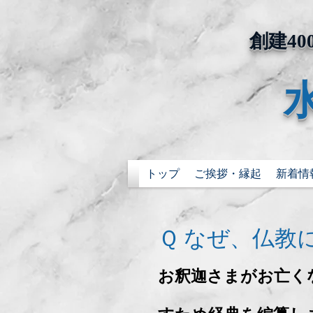
​創建
トップ
ご挨拶・縁起
新着情
Ｑ なぜ、
仏教
お釈迦さまがお亡く