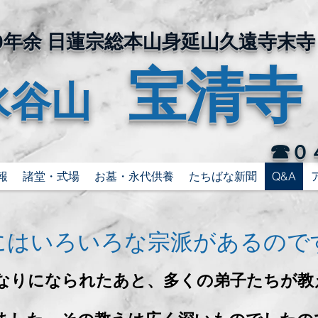
400年余 日蓮宗総本山身延山久遠寺末寺
宝清寺
水谷山
☎
０
報
諸堂・式場
お墓・永代供養
たちばな新聞
Q&A
にはいろいろな宗派があるので
なりになられたあと、多くの弟子たちが教