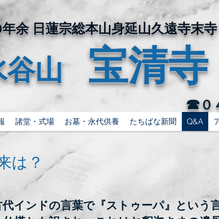
400年余 日蓮宗総本山身延山久遠寺末寺
宝清寺
水谷山
☎
０
報
諸堂・式場
お墓・永代供養
たちばな新聞
Q&A
由来は？
古代インドの言葉で『ストゥーパ』という