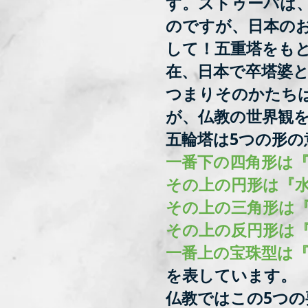
す。ストゥーパは
のですが、日本の
して！五重塔をも
在、日本で卒塔婆
つまりそのかたち
が、仏教の世界観
五輪塔は5つの形
一番下の四角形は
その上の円形は『
その上の三角形は
その上の反円形は
一番上の宝珠型は
を表しています。
仏教ではこの5つ