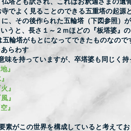
、仏塔とも訳され、これはお釈迦さまの遺
お寺でよく見ることのできる五重塔の起源
とに、その後作られた五輪塔（下図参照）
というと、長さ１～２ｍほどの『板塔婆』
は五輪塔がもとになってできたものなので
をあらわす
の意味を持っていますが、卒塔婆も同じく持
『地』
水』
『火』
『風』
『空』
の要素がこの世界を構成していると考えてお