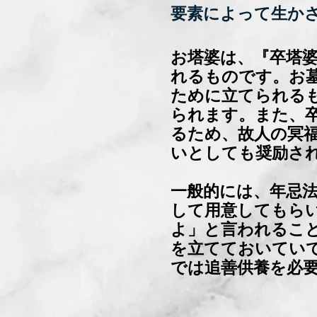
要素によって生か
お塔婆は、『卒塔
れるものです。お
ために立てられる
られます。また、
るため、故人の冥
いとしても奨励さ
一般的には、年忌
して用意してもら
よ」と言われるこ
を立てておいてい
では追善供養を必