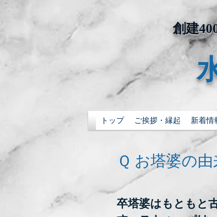
​創建
トップ
ご挨拶・縁起
新着情
Ｑ お塔婆の
卒塔婆はもともと