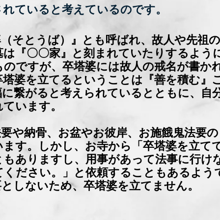
されていると考えているのです。
婆（そとうば）』とも呼ばれ、故人や先祖
墓は『〇〇家』と刻まれていたりするよう
ものですが、卒塔婆には故人の戒名が書か
卒塔婆を立てるということは『善を積む』
福に繋がると考えられているとともに、自
れています。
法要や納骨、お盆やお彼岸、お施餓鬼法要
います。しかし、お寺から「卒塔婆を立て
ともありますし、用事があって法事に行け
てください。」と依頼することもあるよう
要としないため、卒塔婆を立てません。