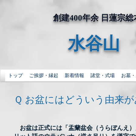
​創建400年余 日蓮
水谷山
トップ
ご挨拶・縁起
新着情報
諸堂・式場
お墓・
Ｑ お盆にはどういう由来
お盆は正式には「盂蘭盆会（うらぼんえ）