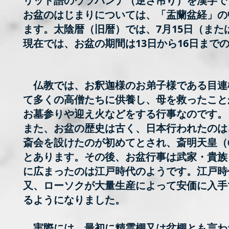
リット語のウラバンナ（逆さ吊り）を漢字で
お盆のはじまりについては、「盂蘭盆経」の
ます。太陰暦（旧暦）では、7月15日（また
現在では、お盆の期間は13日から16日まで
仏教では、お釈迦様のお弟子様である目連
て多くの高僧たちに供養し、母を救ったこと
お墓参りや迎え火などをする行事なのです。
また、お盆の歴史は古く、日本行われたのは
斎会を設けたのが初めてとされ、斎明天皇（
とあります。
その後、お盆行事は武家・貴族
に広まったのは江戸時代のようです。江戸時
又、ローソクが大量生産によって安価に入手
るようになりました。
実際には、最初に精霊棚又は盆棚とも言わ