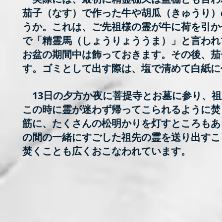
茄子（なす）で作った牛や胡瓜（きゅうり）
うか。これは、ご先祖様の霊が牛に荷を引か
で「精霊馬（しょうりょううま）」と言われ
お盆の期間中は飾っておきます。その後、茄
す。ゴミとして出す際は、塩で清めて白紙に
13日の夕方か夜に菩提寺とお墓に参り、祖
この時に霊が迷わず帰ってこられるように焚
筋に、たくさんの松明かりを灯すところもあ
の間の一緒にすごした祖先の霊を送り出すこ
焚くことも広くおこなわれています。